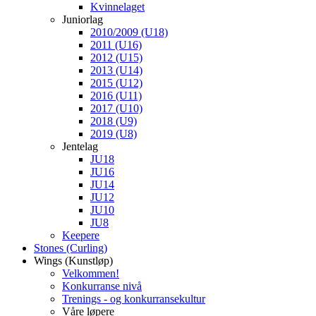
Kvinnelaget
Juniorlag
2010/2009 (U18)
2011 (U16)
2012 (U15)
2013 (U14)
2015 (U12)
2016 (U11)
2017 (U10)
2018 (U9)
2019 (U8)
Jentelag
JU18
JU16
JU14
JU12
JU10
JU8
Keepere
Stones (Curling)
Wings (Kunstløp)
Velkommen!
Konkurranse nivå
Trenings - og konkurransekultur
Våre løpere