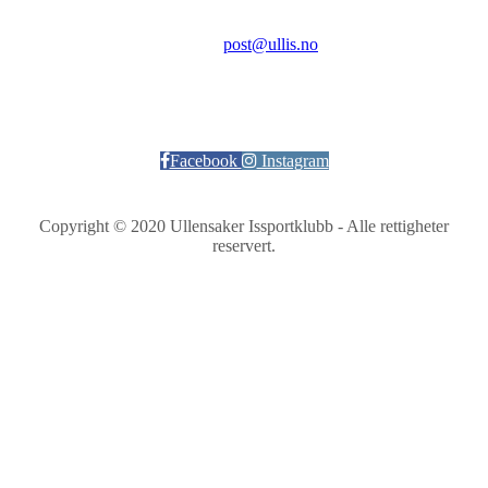
Kontakt:
E-post:
post@ullis.no
Orgnr: 989 313 339
Facebook
Instagram
Copyright © 2020 Ullensaker Issportklubb - Alle rettigheter
reservert.