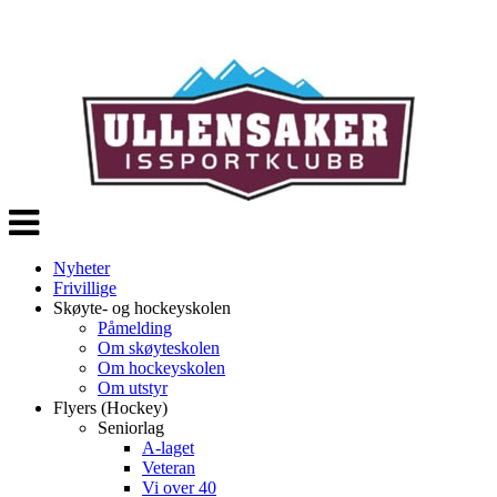
Veksle
navigasjon
Nyheter
Frivillige
Skøyte- og hockeyskolen
Påmelding
Om skøyteskolen
Om hockeyskolen
Om utstyr
Flyers (Hockey)
Seniorlag
A-laget
Veteran
Vi over 40