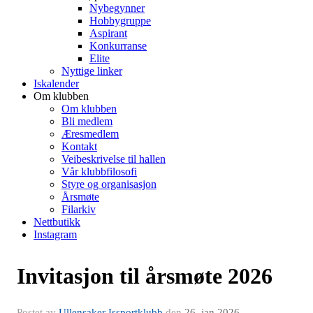
Nybegynner
Hobbygruppe
Aspirant
Konkurranse
Elite
Nyttige linker
Iskalender
Om klubben
Om klubben
Bli medlem
Æresmedlem
Kontakt
Veibeskrivelse til hallen
Vår klubbfilosofi
Styre og organisasjon
Årsmøte
Filarkiv
Nettbutikk
Instagram
Invitasjon til årsmøte 2026
Postet av
Ullensaker Issportklubb
den
26. jan 2026