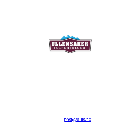
Ullensaker Issportklubb
Aktivitetsveien 9
2069 Jessheim
Kontakt:
E-post:
post@ullis.no
Orgnr: 989 313 339