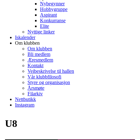
Nybegynner
Hobbygruppe
Aspirant
Konkurranse
Elite
Nyttige linker
Iskalender
Om klubben
Om klubben
Bli medlem
Æresmedlem
Kontakt
Veibeskrivelse til hallen
Vår klubbfilosofi
Styre og organisasjon
Årsmøte
Filarkiv
Nettbutikk
Instagram
U8