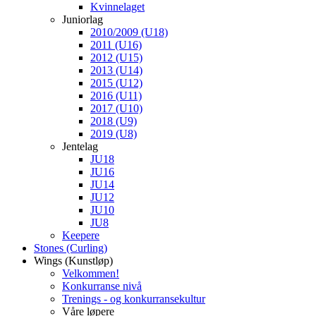
Kvinnelaget
Juniorlag
2010/2009 (U18)
2011 (U16)
2012 (U15)
2013 (U14)
2015 (U12)
2016 (U11)
2017 (U10)
2018 (U9)
2019 (U8)
Jentelag
JU18
JU16
JU14
JU12
JU10
JU8
Keepere
Stones (Curling)
Wings (Kunstløp)
Velkommen!
Konkurranse nivå
Trenings - og konkurransekultur
Våre løpere