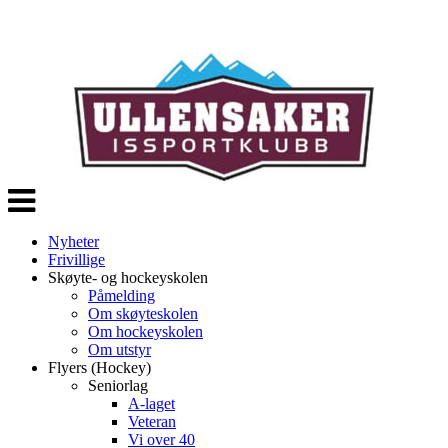
Veksle
navigasjon
Nyheter
Frivillige
Skøyte- og hockeyskolen
Påmelding
Om skøyteskolen
Om hockeyskolen
Om utstyr
Flyers (Hockey)
Seniorlag
A-laget
Veteran
Vi over 40