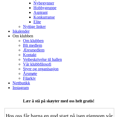
Nybegynner
Hobbygruppe
Aspirant
Konkurranse
Elite
Nyttige linker
Iskalender
Om klubben
Om klubben
Bli medlem
Æresmedlem
Kontakt
Veibeskrivelse til hallen
Vår klubbfilosofi
Styre og organisasjon
Årsmøte
Filarkiv
Nettbutikk
Instagram
Lær å stå på skøyter med oss helt gratis!
Hos oss får barna en god start på isen gjennom vår