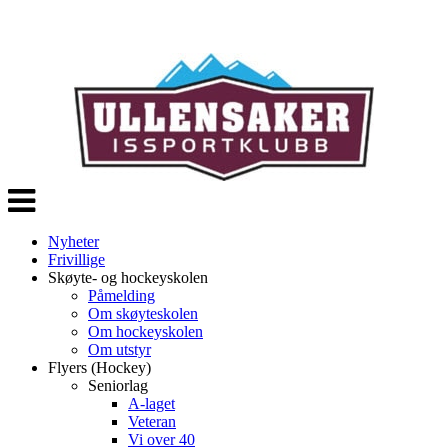
Veksle
navigasjon
Nyheter
Frivillige
Skøyte- og hockeyskolen
Påmelding
Om skøyteskolen
Om hockeyskolen
Om utstyr
Flyers (Hockey)
Seniorlag
A-laget
Veteran
Vi over 40