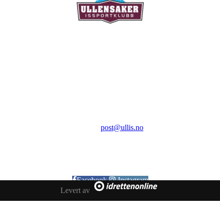
Ullensaker Issportklubb
Aktivitetsveien 9
2069 Jessheim
Kontakt:
E-post:
post@ullis.no
Orgnr: 989 313 339
Facebook
Instagram
Levert av
Copyright © 2020 Ullensaker Issportklubb - Alle rettigheter
reservert.