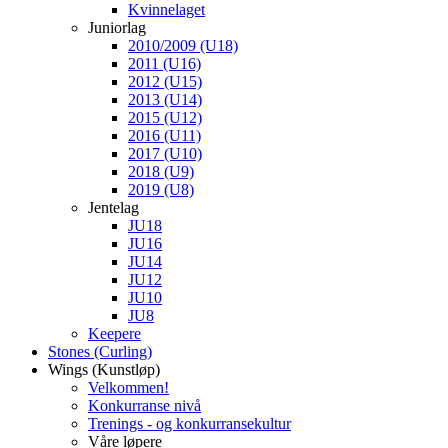
Kvinnelaget
Juniorlag
2010/2009 (U18)
2011 (U16)
2012 (U15)
2013 (U14)
2015 (U12)
2016 (U11)
2017 (U10)
2018 (U9)
2019 (U8)
Jentelag
JU18
JU16
JU14
JU12
JU10
JU8
Keepere
Stones (Curling)
Wings (Kunstløp)
Velkommen!
Konkurranse nivå
Trenings - og konkurransekultur
Våre løpere