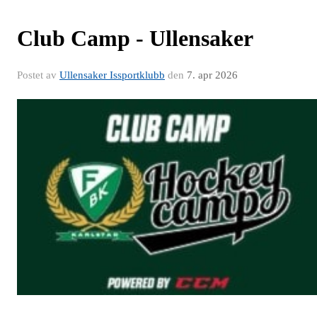
Club Camp - Ullensaker
Postet av
Ullensaker Issportklubb
den
7. apr 2026