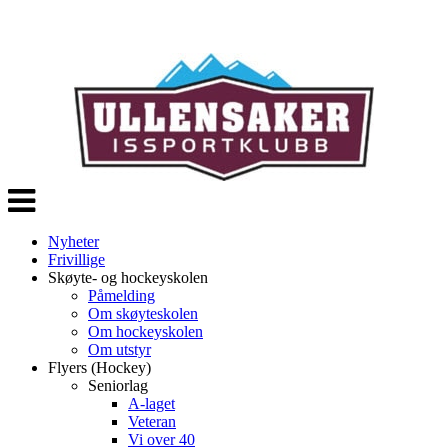
Veksle
navigasjon
Nyheter
Frivillige
Skøyte- og hockeyskolen
Påmelding
Om skøyteskolen
Om hockeyskolen
Om utstyr
Flyers (Hockey)
Seniorlag
A-laget
Veteran
Vi over 40