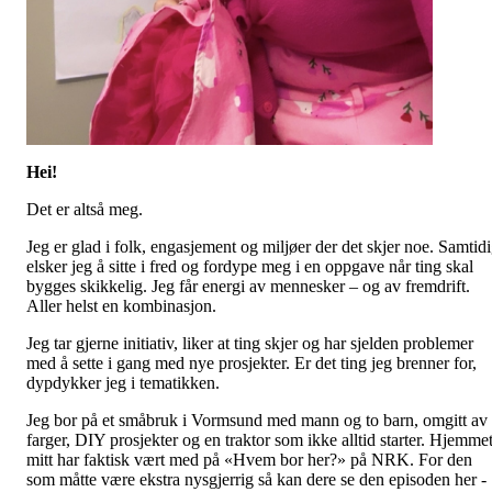
Hei!
Det er altså meg.
Jeg er glad i folk, engasjement og miljøer der det skjer noe. Samtid
elsker jeg å sitte i fred og fordype meg i en oppgave når ting skal
bygges skikkelig. Jeg får energi av mennesker – og av fremdrift.
Aller helst en kombinasjon.
Jeg tar gjerne initiativ, liker at ting skjer og har sjelden problemer
med å sette i gang med nye prosjekter. Er det ting jeg brenner for,
dypdykker jeg i tematikken.
Jeg bor på et småbruk i Vormsund med mann og to barn, omgitt av
farger, DIY prosjekter og en traktor som ikke alltid starter. Hjemme
mitt har faktisk vært med på «Hvem bor her?» på NRK. For den
som måtte være ekstra nysgjerrig så kan dere se den episoden her -