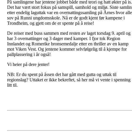
På samlingene har jentene jobbet både med teori og hatt økter på is.
Det har vært stort fokus på samspill, samhold og miljø. Siste samli
etter endelig laguttak var en overnattingssamling på Årnes hvor alle
sov på Runni ungdomsskole. Nå er de godt kjent før kampene i
Trondheim, og gjett om de er spente på å reise!
De reiser med buss sammen med resten av laget torsdag 9. april og
har 3 overnattinger og 3 dager med kamper. I fjor tok Region
Innlandet og Romerike bronsemedalje etter en thriller av en kamp
mot Viken Vest. Og jentene kommer selvfølgelig til å kjempe for
pallplassering i år også!
Vi heier på dere jenter!
NB: Er du spent på åssen det har gått med gutta og uttak til
regionslag? Uttaket er ikke bekreftet, så her må vi vente i spenning
litt til.