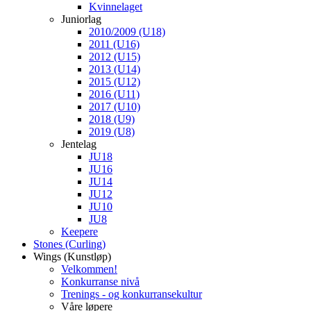
Kvinnelaget
Juniorlag
2010/2009 (U18)
2011 (U16)
2012 (U15)
2013 (U14)
2015 (U12)
2016 (U11)
2017 (U10)
2018 (U9)
2019 (U8)
Jentelag
JU18
JU16
JU14
JU12
JU10
JU8
Keepere
Stones (Curling)
Wings (Kunstløp)
Velkommen!
Konkurranse nivå
Trenings - og konkurransekultur
Våre løpere