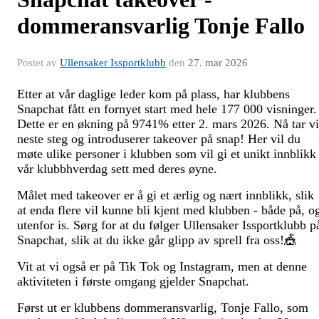
dommeransvarlig Tonje Fallo
Postet av
Ullensaker Issportklubb
den
27. mar 2026
Etter at vår daglige leder kom på plass, har klubbens
Snapchat fått en fornyet start med hele 177 000 visninger.
Dette er en økning på 9741% etter 2. mars 2026. Nå tar vi
neste steg og introduserer takeover på snap! Her vil du
møte ulike personer i klubben som vil gi et unikt innblikk 
vår klubbhverdag sett med deres øyne.
Målet med takeover er å gi et ærlig og nært innblikk, slik
at enda flere vil kunne bli kjent med klubben - både på, o
utenfor is. Sørg for at du følger Ullensaker Issportklubb p
Snapchat, slik at du ikke går glipp av sprell fra oss!🎪
Vit at vi også er på Tik Tok og Instagram, men at denne
aktiviteten i første omgang gjelder Snapchat.
Først ut er klubbens dommeransvarlig, Tonje Fallo, som