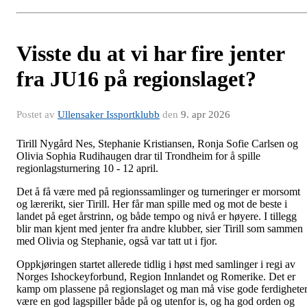
Visste du at vi har fire jenter
fra JU16 på regionslaget?
Postet av
Ullensaker Issportklubb
den
9. apr 2026
Tirill Nygård Nes, Stephanie Kristiansen, Ronja Sofie Carlsen og
Olivia Sophia Rudihaugen drar til Trondheim for å spille
regionlagsturnering 10 - 12 april.
Det å få være med på regionssamlinger og turneringer er morsomt
og lærerikt, sier Tirill. Her får man spille med og mot de beste i
landet på eget årstrinn, og både tempo og nivå er høyere. I tillegg
blir man kjent med jenter fra andre klubber, sier Tirill som sammen
med Olivia og Stephanie, også var tatt ut i fjor.
Oppkjøringen startet allerede tidlig i høst med samlinger i regi av
Norges Ishockeyforbund, Region Innlandet og Romerike. Det er
kamp om plassene på regionslaget og man må vise gode ferdigheter
være en god lagspiller både på og utenfor is, og ha god orden og