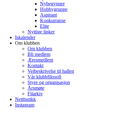
Nybegynner
Hobbygruppe
Aspirant
Konkurranse
Elite
Nyttige linker
Iskalender
Om klubben
Om klubben
Bli medlem
Æresmedlem
Kontakt
Veibeskrivelse til hallen
Vår klubbfilosofi
Styre og organisasjon
Årsmøte
Filarkiv
Nettbutikk
Instagram