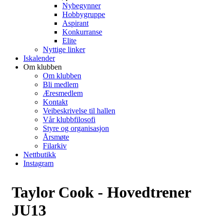
Nybegynner
Hobbygruppe
Aspirant
Konkurranse
Elite
Nyttige linker
Iskalender
Om klubben
Om klubben
Bli medlem
Æresmedlem
Kontakt
Veibeskrivelse til hallen
Vår klubbfilosofi
Styre og organisasjon
Årsmøte
Filarkiv
Nettbutikk
Instagram
Taylor Cook - Hovedtrener
JU13