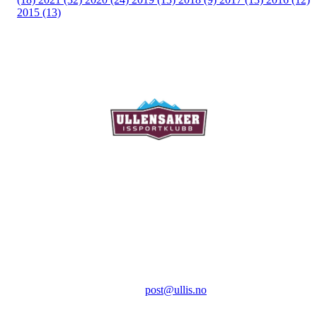
2015 (13)
Ullensaker Issportklubb
Aktivitetsveien 9
2069 Jessheim
Kontakt:
E-post:
post@ullis.no