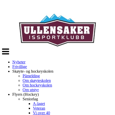
Veksle
navigasjon
Nyheter
Frivillige
Skøyte- og hockeyskolen
Påmelding
Om skøyteskolen
Om hockeyskolen
Om utstyr
Flyers (Hockey)
Seniorlag
A-laget
Veteran
Vi over 40