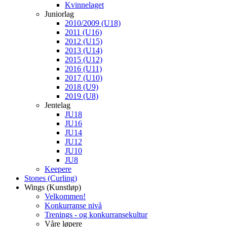
Kvinnelaget
Juniorlag
2010/2009 (U18)
2011 (U16)
2012 (U15)
2013 (U14)
2015 (U12)
2016 (U11)
2017 (U10)
2018 (U9)
2019 (U8)
Jentelag
JU18
JU16
JU14
JU12
JU10
JU8
Keepere
Stones (Curling)
Wings (Kunstløp)
Velkommen!
Konkurranse nivå
Trenings - og konkurransekultur
Våre løpere