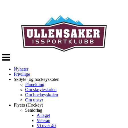
Veksle
navigasjon
Nyheter
Frivillige
Skøyte- og hockeyskolen
Påmelding
Om skøyteskolen
Om hockeyskolen
Om utstyr
Flyers (Hockey)
Seniorlag
A-laget
Veteran
Vi over 40