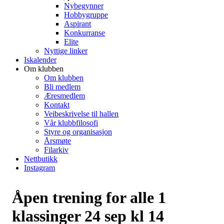
Nybegynner
Hobbygruppe
Aspirant
Konkurranse
Elite
Nyttige linker
Iskalender
Om klubben
Om klubben
Bli medlem
Æresmedlem
Kontakt
Veibeskrivelse til hallen
Vår klubbfilosofi
Styre og organisasjon
Årsmøte
Filarkiv
Nettbutikk
Instagram
Åpen trening for alle 1
klassinger 24 sep kl 14