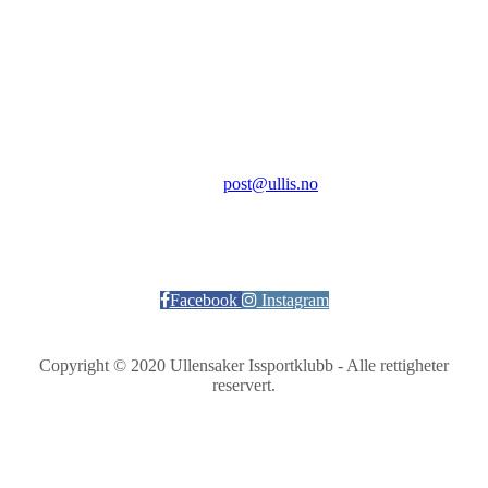
Ullensaker Issportklubb
Aktivitetsveien 9
2069 Jessheim
Kontakt:
E-post:
post@ullis.no
Orgnr: 989 313 339
Facebook
Instagram
Copyright © 2020 Ullensaker Issportklubb - Alle rettigheter
reservert.