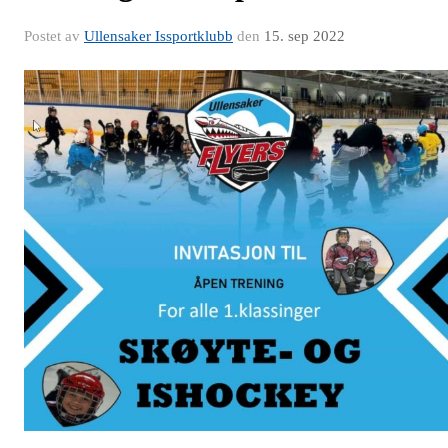
Postet av
Ullensaker Issportklubb
den
15. sep 2022