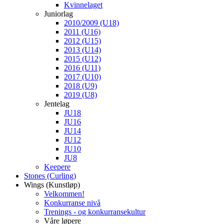
Kvinnelaget
Juniorlag
2010/2009 (U18)
2011 (U16)
2012 (U15)
2013 (U14)
2015 (U12)
2016 (U11)
2017 (U10)
2018 (U9)
2019 (U8)
Jentelag
JU18
JU16
JU14
JU12
JU10
JU8
Keepere
Stones (Curling)
Wings (Kunstløp)
Velkommen!
Konkurranse nivå
Trenings - og konkurransekultur
Våre løpere