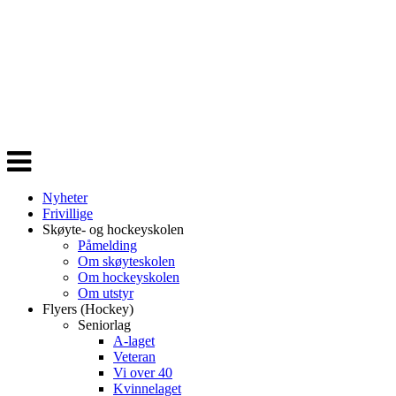
Veksle
navigasjon
Nyheter
Frivillige
Skøyte- og hockeyskolen
Påmelding
Om skøyteskolen
Om hockeyskolen
Om utstyr
Flyers (Hockey)
Seniorlag
A-laget
Veteran
Vi over 40
Kvinnelaget