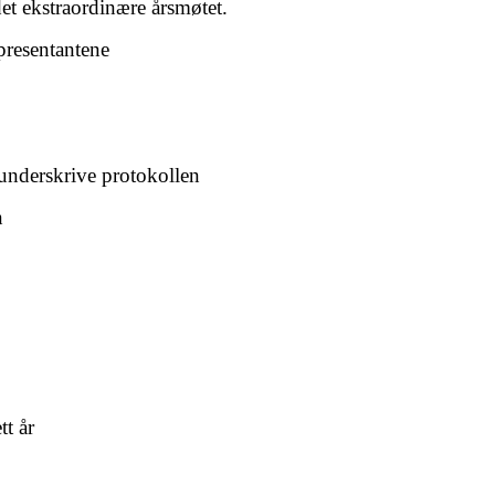
et ekstraordinære årsmøtet.
presentantene
å underskrive protokollen
n
år
or ett år