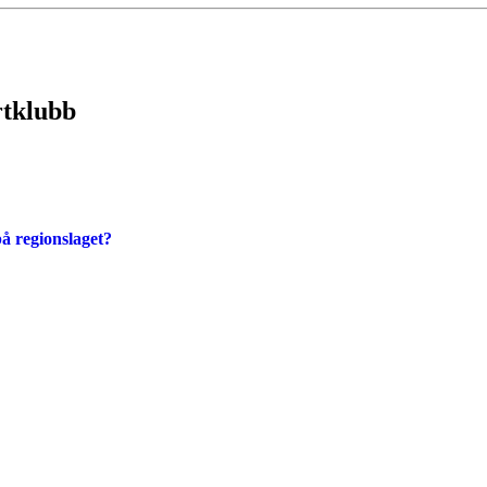
rtklubb
på regionslaget?