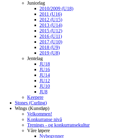
Juniorlag
2010/2009 (U18)
2011 (U16)
2012 (U15)
2013 (U14)
2015 (U12)
2016 (U11)
2017 (U10)
2018 (U9)
2019 (U8)
Jentelag
JU18
JU16
JU14
JU12
JU10
JU8
Keepere
Stones (Curling)
Wings (Kunstløp)
Velkommen!
Konkurranse nivå
Trenings - og konkurransekultur
Våre løpere
Nybegynner