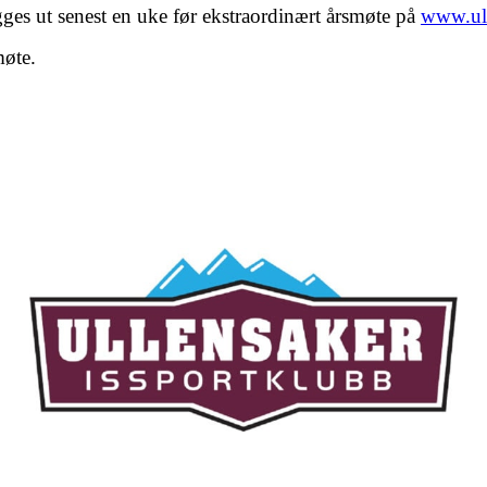
gges ut senest en uke før ekstraordinært årsmøte på
www.ull
møte.