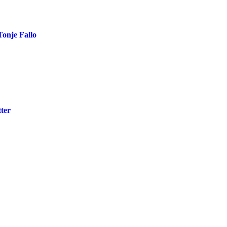
onje Fallo
tter