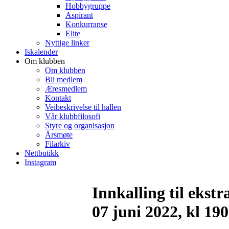
Hobbygruppe
Aspirant
Konkurranse
Elite
Nyttige linker
Iskalender
Om klubben
Om klubben
Bli medlem
Æresmedlem
Kontakt
Veibeskrivelse til hallen
Vår klubbfilosofi
Styre og organisasjon
Årsmøte
Filarkiv
Nettbutikk
Instagram
Innkalling til ekst
07 juni 2022, kl 19