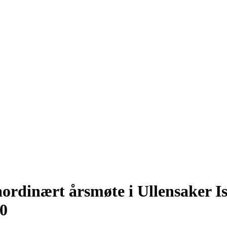
raordinært årsmøte i Ullensaker I
00