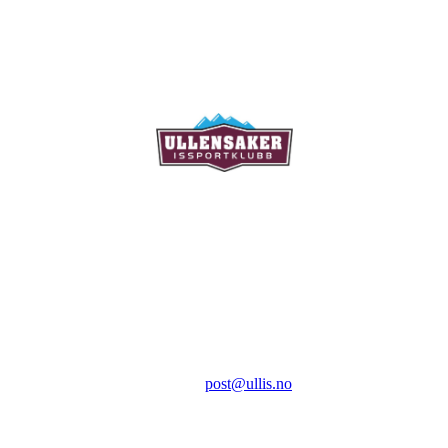
Ullensaker Issportklubb
Aktivitetsveien 9
2069 Jessheim
Kontakt:
E-post:
post@ullis.no
Orgnr: 989 313 339