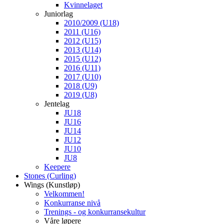
Kvinnelaget
Juniorlag
2010/2009 (U18)
2011 (U16)
2012 (U15)
2013 (U14)
2015 (U12)
2016 (U11)
2017 (U10)
2018 (U9)
2019 (U8)
Jentelag
JU18
JU16
JU14
JU12
JU10
JU8
Keepere
Stones (Curling)
Wings (Kunstløp)
Velkommen!
Konkurranse nivå
Trenings - og konkurransekultur
Våre løpere