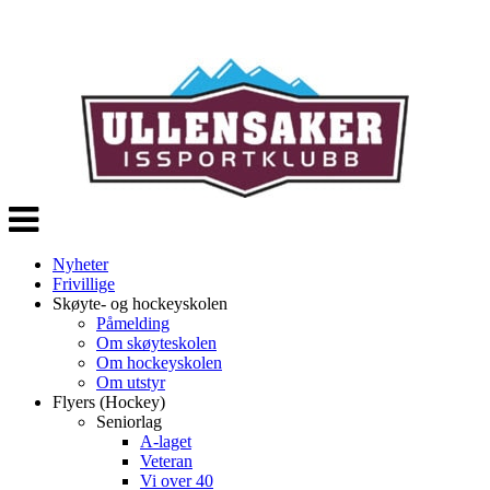
Veksle
navigasjon
Nyheter
Frivillige
Skøyte- og hockeyskolen
Påmelding
Om skøyteskolen
Om hockeyskolen
Om utstyr
Flyers (Hockey)
Seniorlag
A-laget
Veteran
Vi over 40