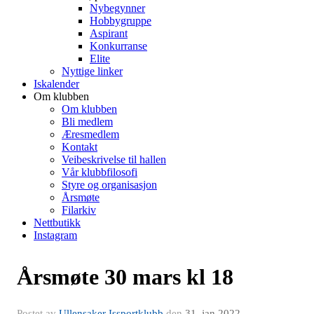
Nybegynner
Hobbygruppe
Aspirant
Konkurranse
Elite
Nyttige linker
Iskalender
Om klubben
Om klubben
Bli medlem
Æresmedlem
Kontakt
Veibeskrivelse til hallen
Vår klubbfilosofi
Styre og organisasjon
Årsmøte
Filarkiv
Nettbutikk
Instagram
Årsmøte 30 mars kl 18
Postet av
Ullensaker Issportklubb
den
31. jan 2022