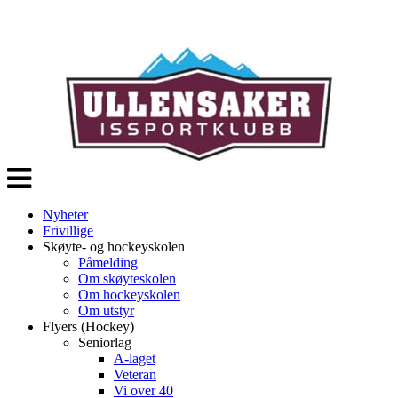
Veksle
navigasjon
Nyheter
Frivillige
Skøyte- og hockeyskolen
Påmelding
Om skøyteskolen
Om hockeyskolen
Om utstyr
Flyers (Hockey)
Seniorlag
A-laget
Veteran
Vi over 40