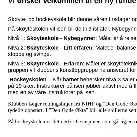
Vi ønsker velkommen til en ny rund
Skøyte- og hockeyskole blir denne våren tirsdager o
På skøyteskolen vil isen bli delt i 3 isflater. Nybegynne
Nivå 1:
Skøyteskole - Nybegynner
: Målet er å reis
Nivå 2:
Skøyteskole - Litt erfaren
: Målet er balanse
stoppe og svinge.
Nivå 3:
Skøyteskole - Erfaren
: Målet er skøytetekn
gruppen vil klubbens kunstløpgruppe ha ansvaret for 
Hockeyskolen
– Når barnet behersker nivå 3 så er d
på 10 uker. Instruktører på isen jobber aktivt med å f
med en av våre instruktører på isen.
Klubben følger retningslinjer fra NIHF og "Den Gode Økta
tydelig oppstart. I "Den Gode Økta" blir alle spillerne se
På hockeyskolen er det derfor 6 stasjoner, som går igjen o