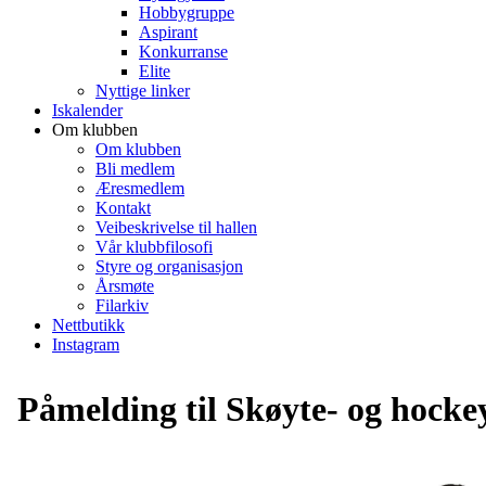
Hobbygruppe
Aspirant
Konkurranse
Elite
Nyttige linker
Iskalender
Om klubben
Om klubben
Bli medlem
Æresmedlem
Kontakt
Veibeskrivelse til hallen
Vår klubbfilosofi
Styre og organisasjon
Årsmøte
Filarkiv
Nettbutikk
Instagram
Påmelding til Skøyte- og hocke