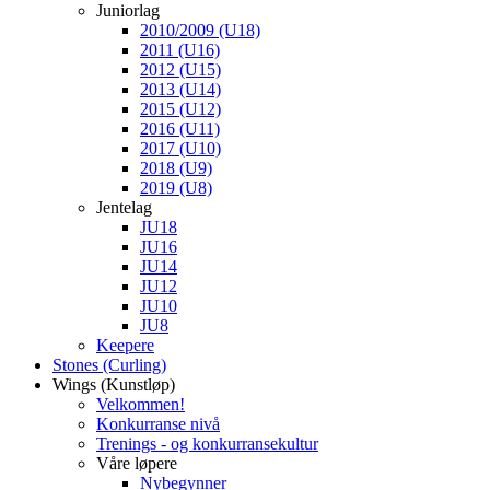
Juniorlag
2010/2009 (U18)
2011 (U16)
2012 (U15)
2013 (U14)
2015 (U12)
2016 (U11)
2017 (U10)
2018 (U9)
2019 (U8)
Jentelag
JU18
JU16
JU14
JU12
JU10
JU8
Keepere
Stones (Curling)
Wings (Kunstløp)
Velkommen!
Konkurranse nivå
Trenings - og konkurransekultur
Våre løpere
Nybegynner