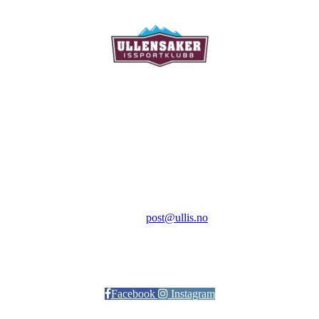
Ullensaker Issportklubb
Aktivitetsveien 9
2069 Jessheim
Kontakt:
E-post:
post@ullis.no
Orgnr: 989 313 339
Facebook
Instagram