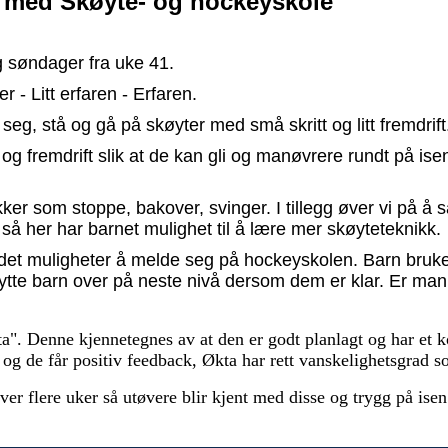
e med Skøyte- og hockeyskole
g søndager fra uke 41.
r - Litt erfaren - Erfaren.
e seg, stå og gå på skøyter med små skritt og litt fremdrif
 og fremdrift slik at de kan gli og manøvrere rundt på ise
ikker som stoppe, bakover, svinger. I tillegg øver vi på
så her har barnet mulighet til å lære mer skøyteteknikk.
et muligheter å melde seg på hockeyskolen. Barn bruker ul
lytte barn over på neste nivå dersom dem er klar. Er man 
". Denne kjennetegnes av at den er godt planlagt og har et ko
tt og de får positiv feedback, Økta har rett vanskelighetsgrad 
ver flere uker så utøvere blir kjent med disse og trygg på ise