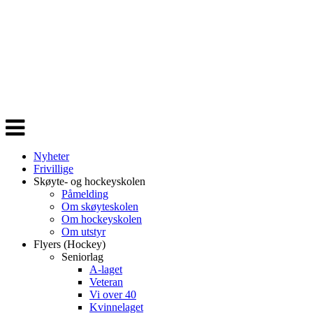
Veksle
navigasjon
Nyheter
Frivillige
Skøyte- og hockeyskolen
Påmelding
Om skøyteskolen
Om hockeyskolen
Om utstyr
Flyers (Hockey)
Seniorlag
A-laget
Veteran
Vi over 40
Kvinnelaget