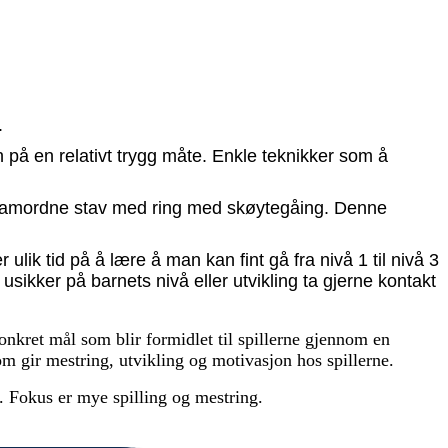
t.
n på en relativt trygg måte. Enkle teknikker som å
 å samordne stav med ring med skøytegåing. Denne
ik tid på å lære å man kan fint gå fra nivå 1 til nivå 3
usikker på barnets nivå eller utvikling ta gjerne kontakt
nkret mål som blir formidlet til spillerne gjennom en
som gir mestring, utvikling og motivasjon hos spillerne.
n. Fokus er mye spilling og mestring.