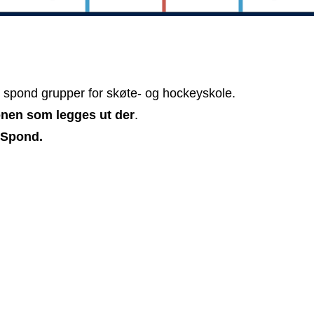
de spond grupper for skøte- og hockeyskole.
onen som legges ut der
.
i Spond.