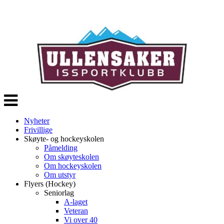
Veksle
navigasjon
Nyheter
Frivillige
Skøyte- og hockeyskolen
Påmelding
Om skøyteskolen
Om hockeyskolen
Om utstyr
Flyers (Hockey)
Seniorlag
A-laget
Veteran
Vi over 40