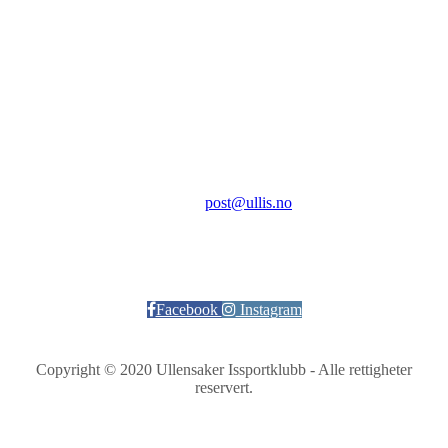
Ullensaker Issportklubb
Aktivitetsveien 9
2069 Jessheim
Kontakt:
E-post:
post@ullis.no
Orgnr: 989 313 339
Facebook
Instagram
Copyright © 2020 Ullensaker Issportklubb - Alle rettigheter
reservert.