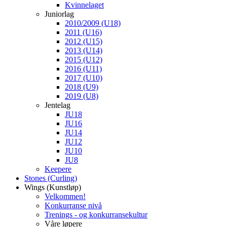
Kvinnelaget
Juniorlag
2010/2009 (U18)
2011 (U16)
2012 (U15)
2013 (U14)
2015 (U12)
2016 (U11)
2017 (U10)
2018 (U9)
2019 (U8)
Jentelag
JU18
JU16
JU14
JU12
JU10
JU8
Keepere
Stones (Curling)
Wings (Kunstløp)
Velkommen!
Konkurranse nivå
Trenings - og konkurransekultur
Våre løpere