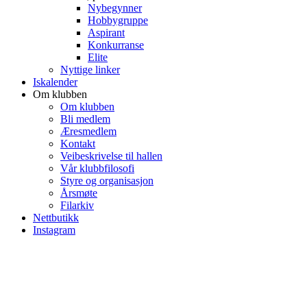
Nybegynner
Hobbygruppe
Aspirant
Konkurranse
Elite
Nyttige linker
Iskalender
Om klubben
Om klubben
Bli medlem
Æresmedlem
Kontakt
Veibeskrivelse til hallen
Vår klubbfilosofi
Styre og organisasjon
Årsmøte
Filarkiv
Nettbutikk
Instagram