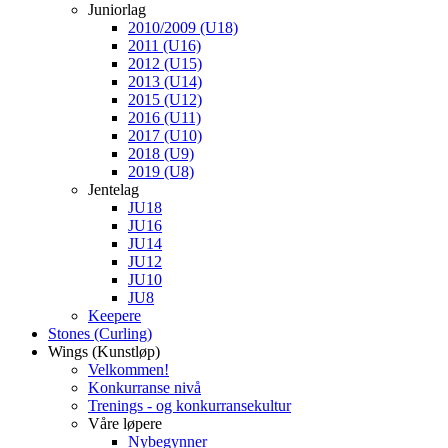
Juniorlag
2010/2009 (U18)
2011 (U16)
2012 (U15)
2013 (U14)
2015 (U12)
2016 (U11)
2017 (U10)
2018 (U9)
2019 (U8)
Jentelag
JU18
JU16
JU14
JU12
JU10
JU8
Keepere
Stones (Curling)
Wings (Kunstløp)
Velkommen!
Konkurranse nivå
Trenings - og konkurransekultur
Våre løpere
Nybegynner