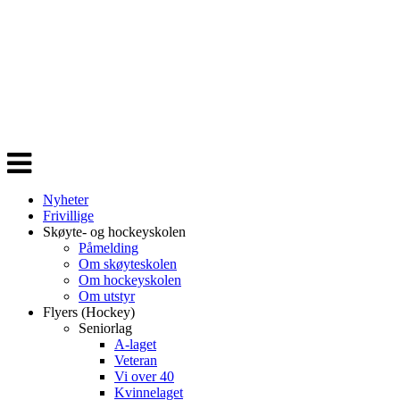
Veksle
navigasjon
Nyheter
Frivillige
Skøyte- og hockeyskolen
Påmelding
Om skøyteskolen
Om hockeyskolen
Om utstyr
Flyers (Hockey)
Seniorlag
A-laget
Veteran
Vi over 40
Kvinnelaget