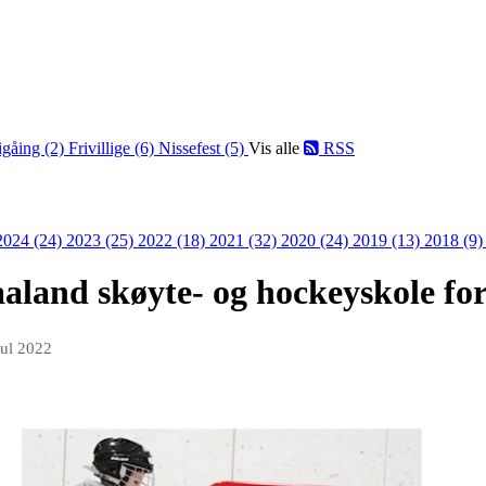
igåing (2)
Frivillige (6)
Nissefest (5)
Vis alle
RSS
2024 (24)
2023 (25)
2022 (18)
2021 (32)
2020 (24)
2019 (13)
2018 (9
aland skøyte- og hockeyskole fo
jul 2022