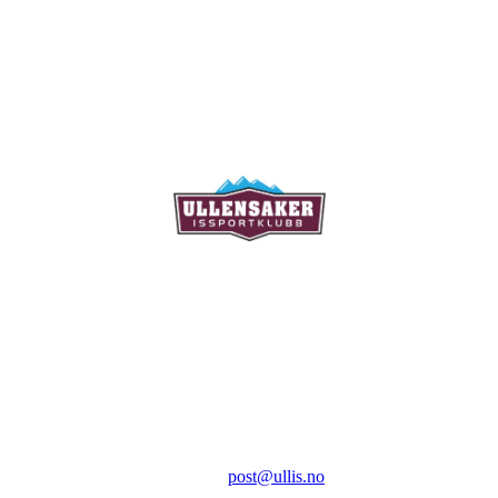
Ullensaker Issportklubb
Aktivitetsveien 9
2069 Jessheim
Kontakt:
E-post:
post@ullis.no