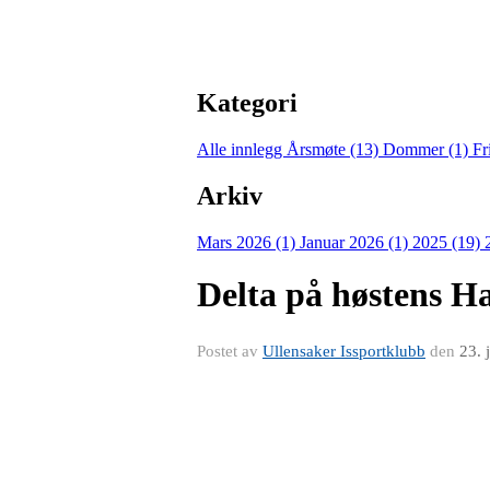
Kategori
Alle innlegg
Årsmøte (13)
Dommer (1)
Fr
Arkiv
Mars 2026 (1)
Januar 2026 (1)
2025 (19)
Delta på høstens Ha
Postet av
Ullensaker Issportklubb
den
23. 