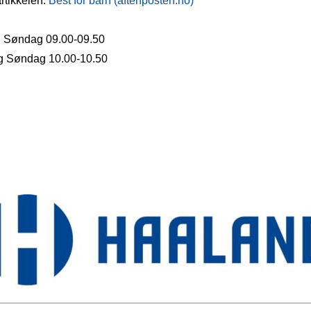
rtikkelen:
Best for barn (aftenposten.no)
g Søndag 09.00-09.50
og Søndag 10.00-10.50