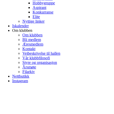
Hobbygruppe
Aspirant
Konkurranse
Elite
Nyttige linker
Iskalender
Om klubben
Om klubben
Bli medlem
Æresmedlem
Kontakt
Veibeskrivelse til hallen
Vår klubbfilosofi
Styre og organisasjon
Årsmøte
Filarkiv
Nettbutikk
Instagram