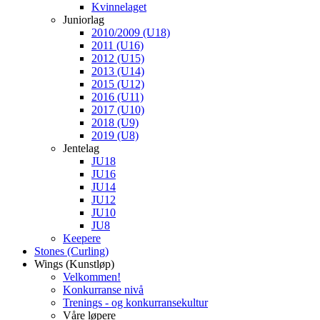
Kvinnelaget
Juniorlag
2010/2009 (U18)
2011 (U16)
2012 (U15)
2013 (U14)
2015 (U12)
2016 (U11)
2017 (U10)
2018 (U9)
2019 (U8)
Jentelag
JU18
JU16
JU14
JU12
JU10
JU8
Keepere
Stones (Curling)
Wings (Kunstløp)
Velkommen!
Konkurranse nivå
Trenings - og konkurransekultur
Våre løpere