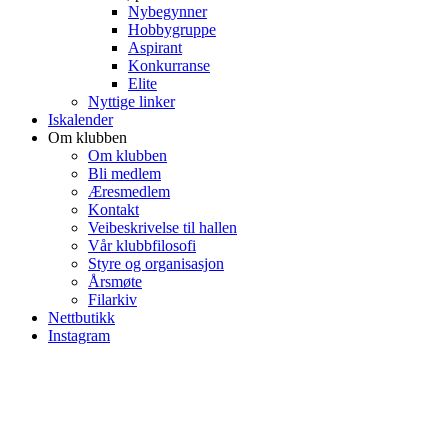
Nybegynner
Hobbygruppe
Aspirant
Konkurranse
Elite
Nyttige linker
Iskalender
Om klubben
Om klubben
Bli medlem
Æresmedlem
Kontakt
Veibeskrivelse til hallen
Vår klubbfilosofi
Styre og organisasjon
Årsmøte
Filarkiv
Nettbutikk
Instagram