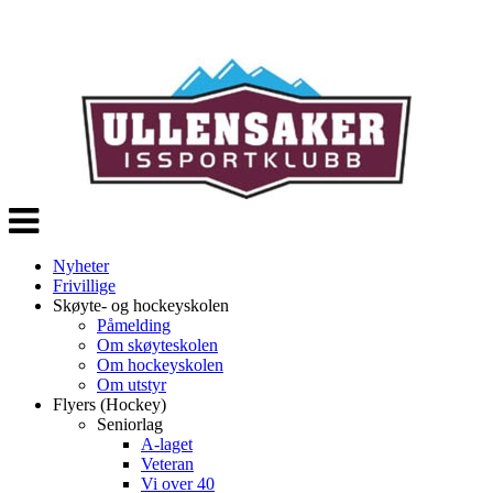
Veksle
navigasjon
Nyheter
Frivillige
Skøyte- og hockeyskolen
Påmelding
Om skøyteskolen
Om hockeyskolen
Om utstyr
Flyers (Hockey)
Seniorlag
A-laget
Veteran
Vi over 40