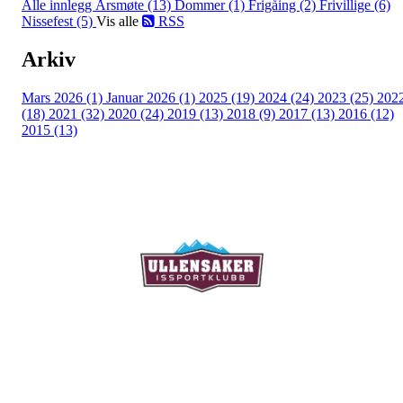
Alle innlegg
Årsmøte (13)
Dommer (1)
Frigåing (2)
Frivillige (6)
Nissefest (5)
Vis alle
RSS
Arkiv
Mars 2026 (1)
Januar 2026 (1)
2025 (19)
2024 (24)
2023 (25)
202
(18)
2021 (32)
2020 (24)
2019 (13)
2018 (9)
2017 (13)
2016 (12)
2015 (13)
Ullensaker Issportklubb
Aktivitetsveien 9
2069 Jessheim