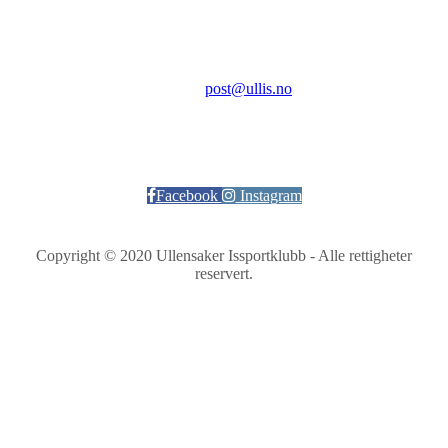
Kontakt:
E-post:
post@ullis.no
Orgnr: 989 313 339
Facebook
Instagram
Copyright © 2020 Ullensaker Issportklubb - Alle rettigheter
reservert.