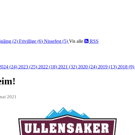
igåing (2)
Frivillige (6)
Nissefest (5)
Vis alle
RSS
2024 (24)
2023 (25)
2022 (18)
2021 (32)
2020 (24)
2019 (13)
2018 (9
eim!
mai 2021