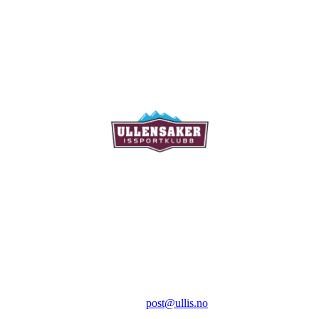
Ullensaker Issportklubb
Aktivitetsveien 9
2069 Jessheim
Kontakt:
E-post:
post@ullis.no