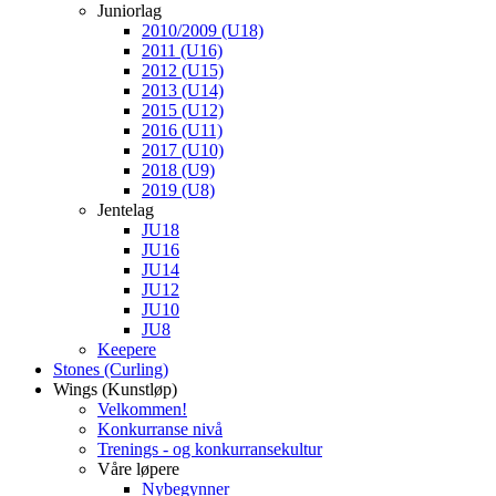
Juniorlag
2010/2009 (U18)
2011 (U16)
2012 (U15)
2013 (U14)
2015 (U12)
2016 (U11)
2017 (U10)
2018 (U9)
2019 (U8)
Jentelag
JU18
JU16
JU14
JU12
JU10
JU8
Keepere
Stones (Curling)
Wings (Kunstløp)
Velkommen!
Konkurranse nivå
Trenings - og konkurransekultur
Våre løpere
Nybegynner