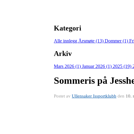
Kategori
Alle innlegg
Årsmøte (13)
Dommer (1)
Fr
Arkiv
Mars 2026 (1)
Januar 2026 (1)
2025 (19)
Sommeris på Jessh
Postet av
Ullensaker Issportklubb
den
10. 