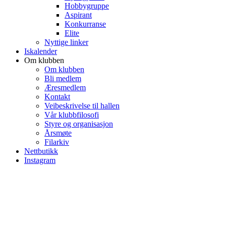
Hobbygruppe
Aspirant
Konkurranse
Elite
Nyttige linker
Iskalender
Om klubben
Om klubben
Bli medlem
Æresmedlem
Kontakt
Veibeskrivelse til hallen
Vår klubbfilosofi
Styre og organisasjon
Årsmøte
Filarkiv
Nettbutikk
Instagram