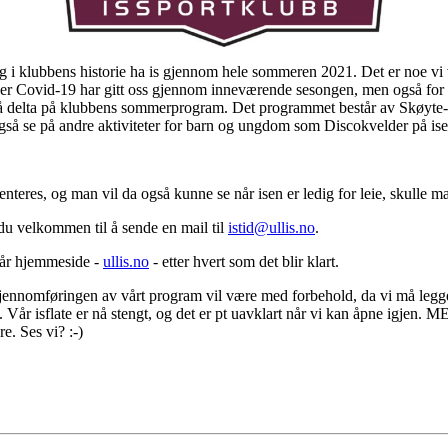
ng i klubbens historie ha is gjennom hele sommeren 2021. Det er noe vi
ger Covid-19 har gitt oss gjennom inneværende sesongen, men også for at 
il å delta på klubbens sommerprogram. Det programmet består av Skøyt
il også se på andre aktiviteter for barn og ungdom som Discokvelder på i
resenteres, og man vil da også kunne se når isen er ledig for leie, skul
r du velkommen til å sende en mail til
istid@ullis.no
.
vår hjemmeside -
ullis.no
- etter hvert som det blir klart.
gjennomføringen av vårt program vil være med forbehold, da vi må legge a
Vår isflate er nå stengt, og det er pt uavklart når vi kan åpne igjen. M
re. Ses vi? :-)