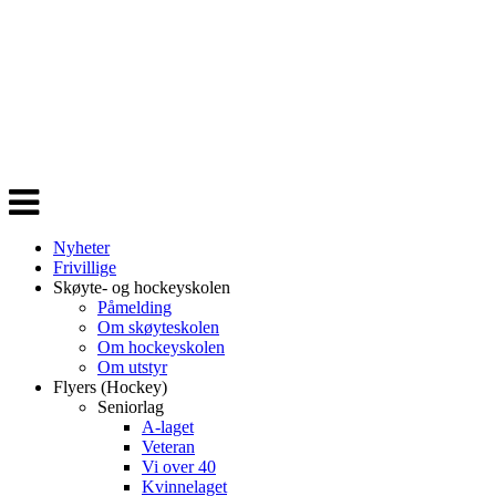
Veksle
navigasjon
Nyheter
Frivillige
Skøyte- og hockeyskolen
Påmelding
Om skøyteskolen
Om hockeyskolen
Om utstyr
Flyers (Hockey)
Seniorlag
A-laget
Veteran
Vi over 40
Kvinnelaget