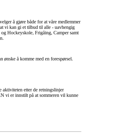
 velger å gjøre både for at våre medlemmer
vi kan gi et tilbud til alle - uavhengig
e- og Hockeyskole, Frigåing, Camper samt
sen.
le man ønske å komme med en forespørsel.
ktiviteten etter de retningslinjer
EN vi er innstilt på at sommeren vil kunne