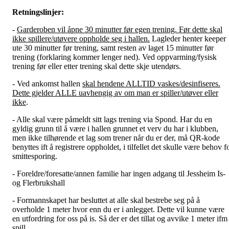
Retningslinjer:
-
Garderoben vil åpne 30 minutter før egen trening. Før dette skal
ikke spillere/utøvere oppholde seg i hallen.
Lagleder henter keeper
ute 30 minutter før trening, samt resten av laget 15 minutter før
trening (forklaring kommer lenger ned). Ved oppvarming/fysisk
trening før eller etter trening skal dette skje utendørs.
- Ved ankomst hallen
skal hendene ALLTID vaskes/desinfiseres.
Dette gjelder ALLE uavhengig av om man er spiller/utøver eller
ikke
.
- Alle skal være påmeldt sitt lags trening via Spond. Har du en
gyldig grunn til å være i hallen grunnet et verv du har i klubben,
men ikke tilhørende et lag som trener når du er der, må QR-kode
benyttes ift å registrere oppholdet, i tilfellet det skulle være behov f
smittesporing.
- Foreldre/foresatte/annen familie har ingen adgang til Jessheim Is-
og Flerbrukshall
- Formannskapet har besluttet at alle skal bestrebe seg på å
overholde 1 meter hvor enn du er i anlegget. Dette vil kunne være
en utfordring for oss på is. Så der er det tillat og avvike 1 meter ifm
spill.