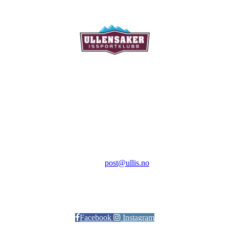
Ullensaker Issportklubb
Aktivitetsveien 9
2069 Jessheim
Kontakt:
E-post:
post@ullis.no
Orgnr: 989 313 339
Facebook
Instagram