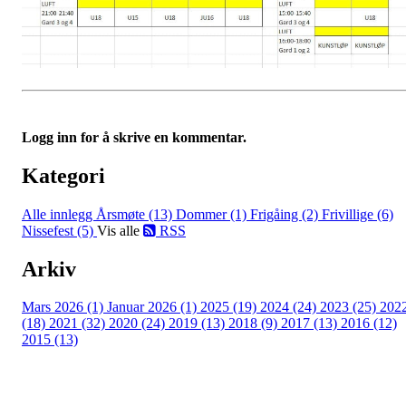
Logg inn for å skrive en kommentar.
Kategori
Alle innlegg
Årsmøte (13)
Dommer (1)
Frigåing (2)
Frivillige (6)
Nissefest (5)
Vis alle
RSS
Arkiv
Mars 2026 (1)
Januar 2026 (1)
2025 (19)
2024 (24)
2023 (25)
202
(18)
2021 (32)
2020 (24)
2019 (13)
2018 (9)
2017 (13)
2016 (12)
2015 (13)