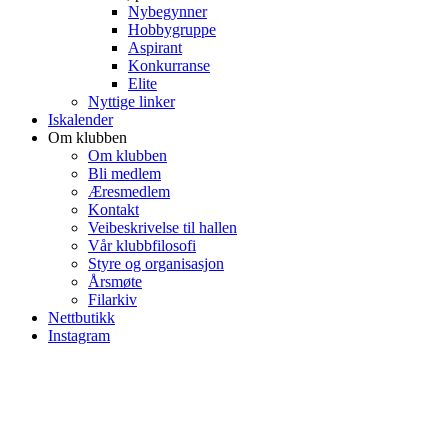
Nybegynner
Hobbygruppe
Aspirant
Konkurranse
Elite
Nyttige linker
Iskalender
Om klubben
Om klubben
Bli medlem
Æresmedlem
Kontakt
Veibeskrivelse til hallen
Vår klubbfilosofi
Styre og organisasjon
Årsmøte
Filarkiv
Nettbutikk
Instagram