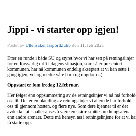
Jippi - vi starter opp igjen!
Postet av
Ullensaker Issportklubb
den
11. feb 2021
Etter en runde i både SU og styret hvor vi har sett på retningslinjer
for en forsvarlig drift i dagens situasjon, som så er presentert
kommunen, har nå kommunen endelig akseptert at vi kan sette i
gang igjen, vel og merke våre barn og ungdom :-)
Oppstart er fom fredag 12.februar.
Her følger enn oppsummering av de retningslinjer vi nå må forhold
oss til. Det er en blanding av retningslinjer vi allerede har forholdt
oss til gjennom høsten, og flere nye. Som dere kjenner til er det
avdekket at ishaller anses å være en større smittespredningsarena
enn andre arenaer. Dette må hensyn tas i retningslinjene for at vi ka
få starte opp.