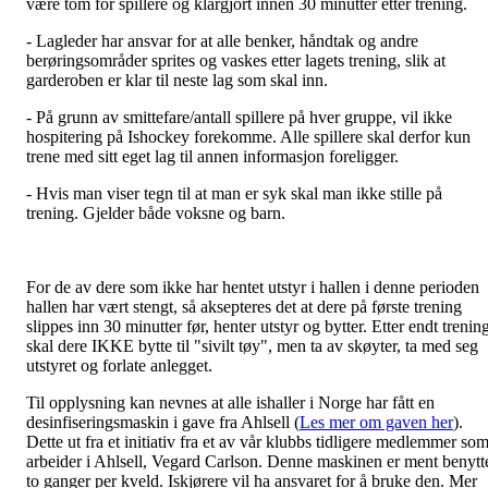
være tom for spillere og klargjort innen 30 minutter etter trening.
- Lagleder har ansvar for at alle benker, håndtak og andre
berøringsområder sprites og vaskes etter lagets trening, slik at
garderoben er klar til neste lag som skal inn.
- På grunn av smittefare/antall spillere på hver gruppe, vil ikke
hospitering på Ishockey forekomme. Alle spillere skal derfor kun
trene med sitt eget lag til annen informasjon foreligger.
- Hvis man viser tegn til at man er syk skal man ikke stille på
trening. Gjelder både voksne og barn.
For de av dere som ikke har hentet utstyr i hallen i denne perioden
hallen har vært stengt, så aksepteres det at dere på første trening
slippes inn 30 minutter før, henter utstyr og bytter. Etter endt trenin
skal dere IKKE bytte til "sivilt tøy", men ta av skøyter, ta med seg
utstyret og forlate anlegget.
Til opplysning kan nevnes at alle ishaller i Norge har fått en
desinfiseringsmaskin i gave fra Ahlsell (
Les mer om gaven her
).
Dette ut fra et initiativ fra et av vår klubbs tidligere medlemmer so
arbeider i Ahlsell, Vegard Carlson. Denne maskinen er ment benytt
to ganger per kveld. Iskjørere vil ha ansvaret for å bruke den. Mer