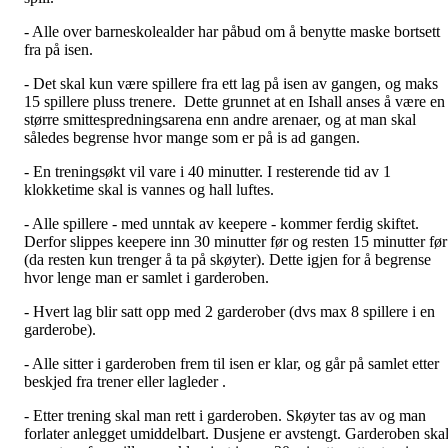
- Alle over barneskolealder har påbud om å benytte maske bortsett
fra på isen.
- Det skal kun være spillere fra ett lag på isen av gangen, og maks
15 spillere pluss trenere. Dette grunnet at en Ishall anses å være en
større smittespredningsarena enn andre arenaer, og at man skal
således begrense hvor mange som er på is ad gangen.
- En treningsøkt vil vare i 40 minutter. I resterende tid av 1
klokketime skal is vannes og hall luftes.
- Alle spillere - med unntak av keepere - kommer ferdig skiftet.
Derfor slippes keepere inn 30 minutter før og resten 15 minutter før
(da resten kun trenger å ta på skøyter). Dette igjen for å begrense
hvor lenge man er samlet i garderoben.
- Hvert lag blir satt opp med 2 garderober (dvs max 8 spillere i en
garderobe).
- Alle sitter i garderoben frem til isen er klar, og går på samlet etter
beskjed fra trener eller lagleder .
- Etter trening skal man rett i garderoben. Skøyter tas av og man
forlater anlegget umiddelbart. Dusjene er avstengt. Garderoben ska