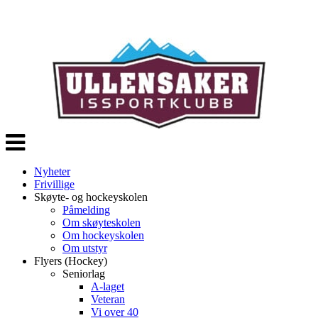
Veksle
navigasjon
Nyheter
Frivillige
Skøyte- og hockeyskolen
Påmelding
Om skøyteskolen
Om hockeyskolen
Om utstyr
Flyers (Hockey)
Seniorlag
A-laget
Veteran
Vi over 40