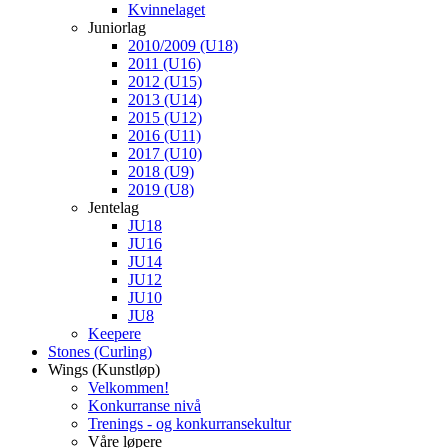
Kvinnelaget
Juniorlag
2010/2009 (U18)
2011 (U16)
2012 (U15)
2013 (U14)
2015 (U12)
2016 (U11)
2017 (U10)
2018 (U9)
2019 (U8)
Jentelag
JU18
JU16
JU14
JU12
JU10
JU8
Keepere
Stones (Curling)
Wings (Kunstløp)
Velkommen!
Konkurranse nivå
Trenings - og konkurransekultur
Våre løpere