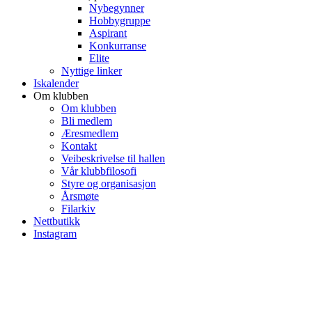
Nybegynner
Hobbygruppe
Aspirant
Konkurranse
Elite
Nyttige linker
Iskalender
Om klubben
Om klubben
Bli medlem
Æresmedlem
Kontakt
Veibeskrivelse til hallen
Vår klubbfilosofi
Styre og organisasjon
Årsmøte
Filarkiv
Nettbutikk
Instagram