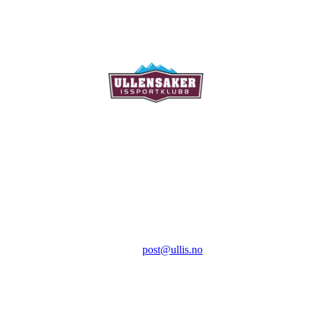
Ullensaker Issportklubb
Aktivitetsveien 9
2069 Jessheim
Kontakt:
E-post:
post@ullis.no
Orgnr: 989 313 339