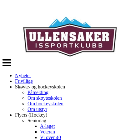
Veksle
navigasjon
Nyheter
Frivillige
Skøyte- og hockeyskolen
Påmelding
Om skøyteskolen
Om hockeyskolen
Om utstyr
Flyers (Hockey)
Seniorlag
A-laget
Veteran
Vi over 40