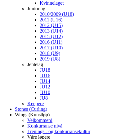
Kvinnelaget
Juniorlag
2010/2009 (U18)
2011 (U16)
2012 (U15)
2013 (U14)
2015 (U12)
2016 (U11)
2017 (U10)
2018 (U9)
2019 (U8)
Jentelag
JU18
JU16
JU14
JU12
JU10
JU8
Keepere
Stones (Curling)
Wings (Kunstløp)
Velkommen!
Konkurranse nivå
Trenings - og konkurransekultur
Våre løpere