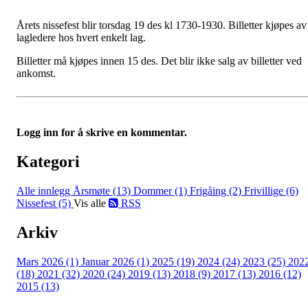
Årets nissefest blir torsdag 19 des kl 1730-1930. Billetter kjøpes av
lagledere hos hvert enkelt lag.
Billetter må kjøpes innen 15 des. Det blir ikke salg av billetter ved
ankomst.
Logg inn for å skrive en kommentar.
Kategori
Alle innlegg
Årsmøte (13)
Dommer (1)
Frigåing (2)
Frivillige (6)
Nissefest (5)
Vis alle
RSS
Arkiv
Mars 2026 (1)
Januar 2026 (1)
2025 (19)
2024 (24)
2023 (25)
202
(18)
2021 (32)
2020 (24)
2019 (13)
2018 (9)
2017 (13)
2016 (12)
2015 (13)