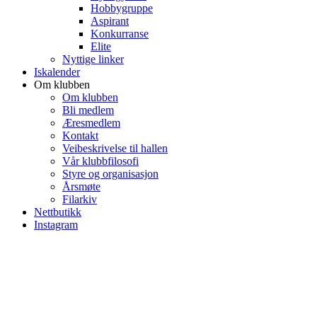
Hobbygruppe
Aspirant
Konkurranse
Elite
Nyttige linker
Iskalender
Om klubben
Om klubben
Bli medlem
Æresmedlem
Kontakt
Veibeskrivelse til hallen
Vår klubbfilosofi
Styre og organisasjon
Årsmøte
Filarkiv
Nettbutikk
Instagram