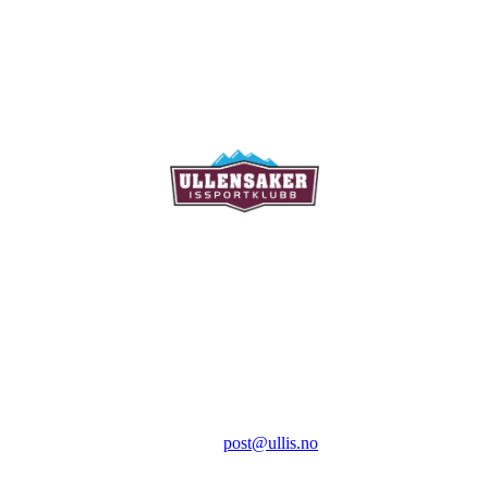
Ullensaker Issportklubb
Aktivitetsveien 9
2069 Jessheim
Kontakt:
E-post:
post@ullis.no
Orgnr: 989 313 339