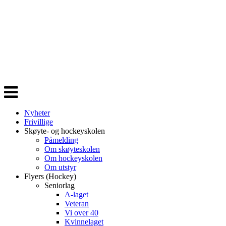
Veksle
navigasjon
Nyheter
Frivillige
Skøyte- og hockeyskolen
Påmelding
Om skøyteskolen
Om hockeyskolen
Om utstyr
Flyers (Hockey)
Seniorlag
A-laget
Veteran
Vi over 40
Kvinnelaget