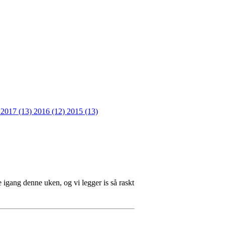
)
2017 (13)
2016 (12)
2015 (13)
 igang denne uken, og vi legger is så raskt