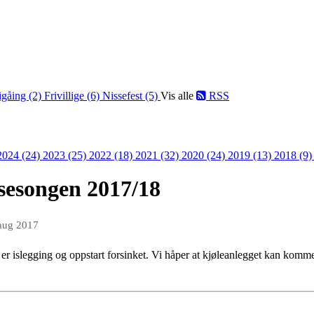
igåing (2)
Frivillige (6)
Nissefest (5)
Vis alle
RSS
2024 (24)
2023 (25)
2022 (18)
2021 (32)
2020 (24)
2019 (13)
2018 (9
 sesongen 2017/18
aug 2017
r islegging og oppstart forsinket. Vi håper at kjøleanlegget kan komme