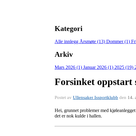
Kategori
Alle innlegg
Årsmøte (13)
Dommer (1)
Fr
Arkiv
Mars 2026 (1)
Januar 2026 (1)
2025 (19)
Forsinket oppstart
Postet av
Ullensaker Issportklubb
den
14. 
Hei, grunnet problemer med kjøleanlegget e
det er nok kulde i hallen.