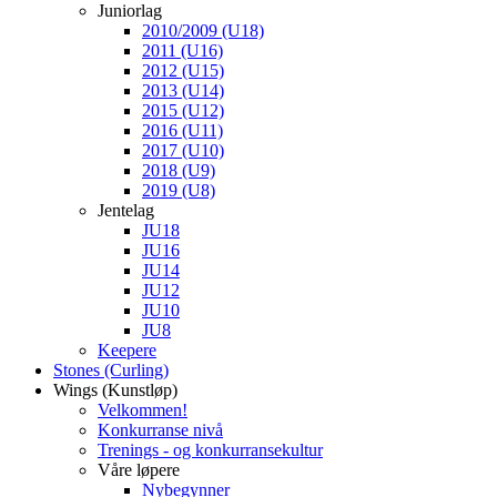
Juniorlag
2010/2009 (U18)
2011 (U16)
2012 (U15)
2013 (U14)
2015 (U12)
2016 (U11)
2017 (U10)
2018 (U9)
2019 (U8)
Jentelag
JU18
JU16
JU14
JU12
JU10
JU8
Keepere
Stones (Curling)
Wings (Kunstløp)
Velkommen!
Konkurranse nivå
Trenings - og konkurransekultur
Våre løpere
Nybegynner